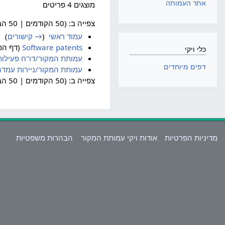
אתר העמותה
מוצגים 4 פריטים
צפייה ב: (50 הקודמים | 50 הבאים) (
עמוד ראשי
‏
(
→ קישורים
)
Software patents
(דף הפנ
כלי ויקי
עמותת המקור/דו"ח פעילות
דפים מיוחדים
עמותת המקור/ניירות עמדה
צפייה ב: (50 הקודמים | 50 הבאים) (
מדיניות הפרטיות
אודות ויקי עמותת המקור
הבהרות משפטיות