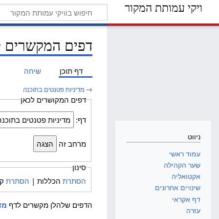
ויקי עמותת המקור
דפים המקשרים לד
דף תוכן
שיחה
→
מדיניות פטנטים בתוכנה
דפים המקושרים לכאן
דף:
ניווט
מרחב זה
עמוד ראשי
שער הקהילה
סינון
אקטואליה
הסתרת
הכללות |
הסתרת
קי
שינויים אחרונים
דף אקראי
הדפים שלהלן מקשרים לדף
מד
עזרה